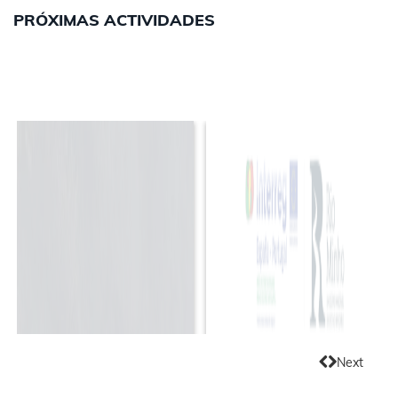
PRÓXIMAS ACTIVIDADES
Monte Aloia
Integramente no
Next
Río Tea
concello de Tui
Previous
(Pontevedra) - Galicia
(Pontevedra).