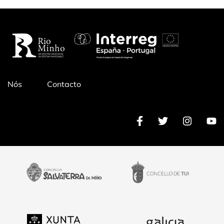
Pé
Nós
Contacto