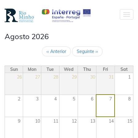
Ir
o
Toggl
contido
navig
principal
Ir
Agosto 2026
o
contido
principal
‹‹
Anterior
Seguinte
››
Pagination
Sun
Mon
Tue
Wed
Thu
Fri
Sat
26
27
28
29
30
31
1
2
3
4
5
6
7
8
9
10
11
12
13
14
15