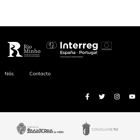
Pé
Nós
Contacto