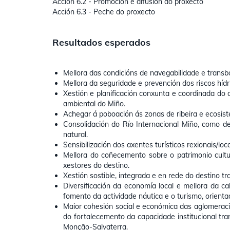
Acción 6.2 - Promoción e difusión do proxecto
Acción 6.3 - Peche do proxecto
Resultados esperados
Mellora das condicións de navegabilidade e transbo
Mellora da seguridade e prevención dos riscos hídr
Xestión e planificación conxunta e coordinada do 
ambiental do Miño.
Achegar á poboación ás zonas de ribeira e ecosist
Consolidación do Río Internacional Miño, como desti
natural.
Sensibilización dos axentes turísticos rexionais/loc
Mellora do coñecemento sobre o patrimonio cultur
xestores do destino.
Xestión sostible, integrada e en rede do destino tra
Diversificación da economía local e mellora da c
fomento da actividade náutica e o turismo, orientad
Maior cohesión social e económica das aglomeración
do fortalecemento da capacidade institucional tra
Monção-Salvaterra.