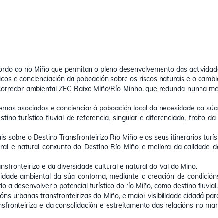
rdo do río Miño que permitan o pleno desenvolvemento das actividades
icos e concienciación da poboación sobre os riscos naturais e o cambio
corredor ambiental ZEC Baixo Miño/Río Minho, que redunda nunha mell
emas asociados e concienciar á poboación local da necesidade da súa 
no turístico fluvial de referencia, singular e diferenciado, froito da
ais sobre o Destino Transfronteirizo Río Miño e os seus itinerarios turís
al e natural conxunto do Destino Río Miño e mellora da calidade das
nsfronteirizo e da diversidade cultural e natural do Val do Miño.
alidade ambiental da súa contorna, mediante a creación de condición
o a desenvolver o potencial turístico do río Miño, como destino fluvial.
s urbanas transfronteirizas do Miño, e maior visibilidade cidadá para 
nsfronteiriza e da consolidación e estreitamento das relacións no ma