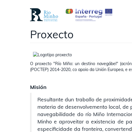
Ir
o
contido
principal
Proxecto
Ir
o
contido
principal
O proxecto "Río Miño: un destino navegábel" (ac
(POCTEP) 2014-2020, co apoio da Unión Europea, e e
Misión
Resultante dun traballo de proximidade
materia de desenvolvemento local, de 
navegabilidade do río Miño Internaci
Minho e aproveitar a existencia de pat
especificidade da fronteira, convertend