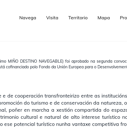
Navega
Visita
Territorio
Mapa
Pro
Navegación
principal
rónimo MIÑO DESTINO NAVEGABLE) foi aprobado na segunda convo
stá cofinanciado polo Fondo da Unión Europea para o Desenvolvement
 e de cooperación transfronteirizo entre as institución
promoción do turismo e de conservación da natureza, o
onal, poñer en marcha a xestión compartida do espa
rimonio cultural e natural de alto interese turístico 
o ese potencial turístico nunha vantaxe competitiva fro