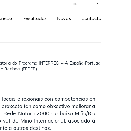
GL
ES
PT
xecto
Resultados
Novas
Contacto
catoria do Programa INTERREG V-A España-Portugal
o Rexional (FEDER).
s locais e rexionais con competencias en
 proxecto ten como obxectivo mellorar a
zo Rede Natura 2000 do baixo Miño/Rio
no val do Miño Internacional, asociado á
nte a outros destinos.