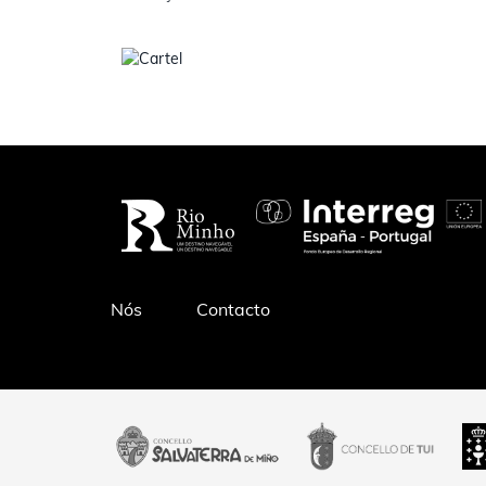
Pé
Nós
Contacto