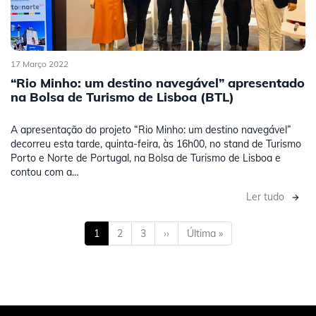
17 Março 2022
“Rio Minho: um destino navegável” apresentado
na Bolsa de Turismo de Lisboa (BTL)
A apresentação do projeto “Rio Minho: um destino navegável”
decorreu esta tarde, quinta-feira, às 16h00, no stand de Turismo
Porto e Norte de Portugal, na Bolsa de Turismo de Lisboa e
contou com a…
Ler tudo
Paginação
Página
1
Página
2
Página
3
Próxima
››
Última
Última »
atual
página
página