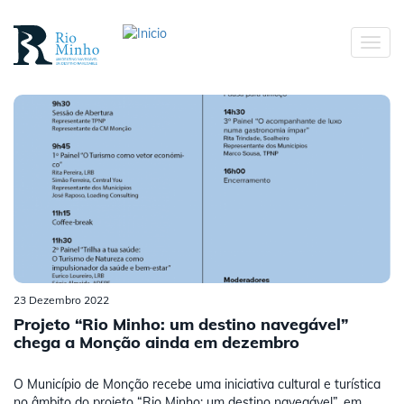
Passar
para
Toggl
o
navig
conteúdo
principal
Passar
para
o
conteúdo
principal
23 Dezembro 2022
Projeto “Rio Minho: um destino navegável”
chega a Monção ainda em dezembro
O Município de Monção recebe uma iniciativa cultural e turística
no âmbito do projeto “Rio Minho: um destino navegável”, em